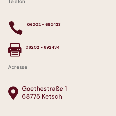
Telefon

06202 - 692433

06202 - 692434
Adresse
Goethestraße 1

68775 Ketsch